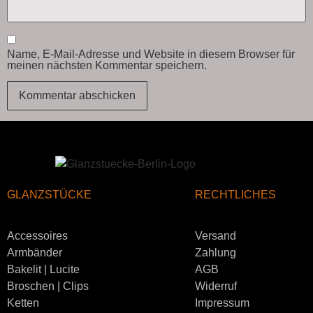
Name, E-Mail-Adresse und Website in diesem Browser für
meinen nächsten Kommentar speichern.
GLANZSTÜCKE
RECHTLICHES
Accessoires
Versand
Armbänder
Zahlung
Bakelit | Lucite
AGB
Broschen | Clips
Widerruf
Ketten
Impressum