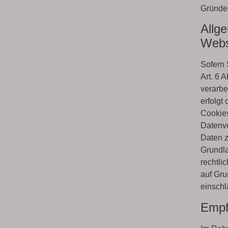
Gründe
Allg
Webs
Sofern 
Art. 6 
verarbe
erfolgt
Cookies
Datenve
Daten z
Grundla
rechtli
auf Gru
einschl
Empf