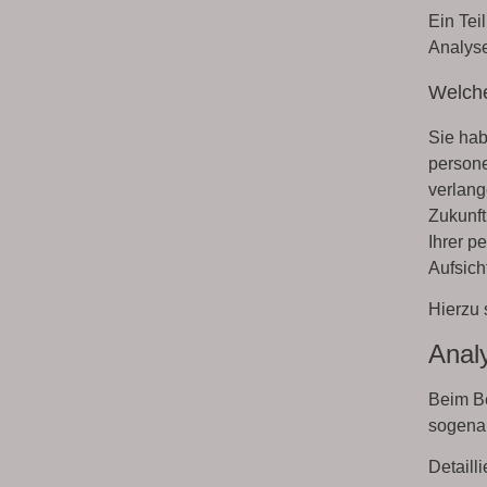
Ein Tei
Analyse
Welche
Sie hab
persone
verlang
Zukunft
Ihrer p
Aufsich
Hierzu 
Analy
Beim Be
sogena
Detaill