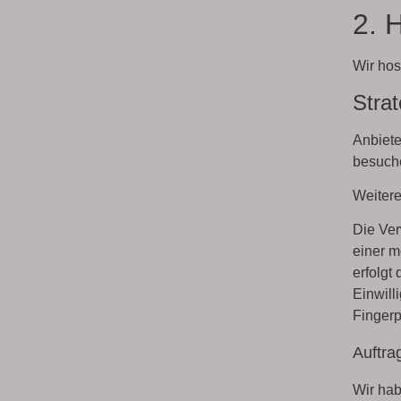
2. 
Wir hos
Strat
Anbiete
besuche
Weitere
Die Ver
einer m
erfolgt
Einwill
Fingerp
Auftra
Wir hab