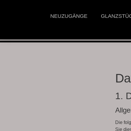
NEUZUGÄNGE
GLANZSTÜ
Da
1. 
Allg
Die fol
Sie die