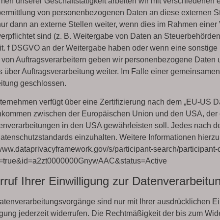
en unserer Geschäftstätigkeit arbeiten wir mit verschiedenen 
ermittlung von personenbezogenen Daten an diese externen St
ur dann an externe Stellen weiter, wenn dies im Rahmen einer Ve
verpflichtet sind (z. B. Weitergabe von Daten an Steuerbehörden)
lit. f DSGVO an der Weitergabe haben oder wenn eine sonstige
 von Auftragsverarbeitern geben wir personenbezogene Daten 
s über Auftragsverarbeitung weiter. Im Falle einer gemeinsame
itung geschlossen.
ernehmen verfügt über eine Zertifizierung nach dem „EU-US D
nkommen zwischen der Europäischen Union und den USA, der d
enverarbeitungen in den USA gewährleisten soll. Jedes nach dem
atenschutzstandards einzuhalten. Weitere Informationen hierzu
/www.dataprivacyframework.gov/s/participant-search/participant-
t=true&id=a2zt0000000GnywAAC&status=Active
ruf Ihrer Einwilligung zur Datenverarbeitu
atenverarbeitungsvorgänge sind nur mit Ihrer ausdrücklichen Ein
igung jederzeit widerrufen. Die Rechtmäßigkeit der bis zum Wide