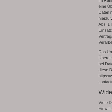
Im Rahm
eine Üb
Daten n
hierzu 
Abs. 1 
Einsatz
Vertrag
Verarbe
Das Unt
Überei
bei Dat
diese D
https:/
contac
Wider
Viele D
Einwill