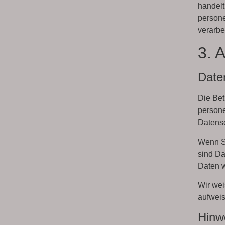
handelt
person
verarbei
3. 
Date
Die Bet
persone
Datensc
Wenn S
sind Da
Daten w
Wir wei
aufweis
Hinwe