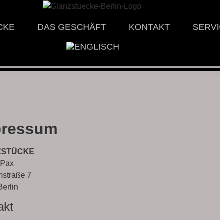
CKE
DAS GESCHÄFT
KONTAKT
SERV
pressum
ZSTÜCKE
 Pax
nstraße 7
erlin
akt