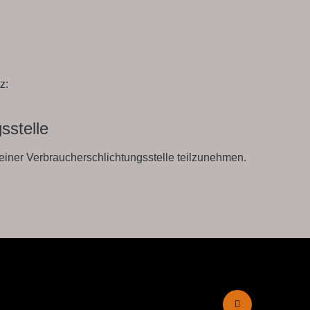
z:
s­stelle
or einer Verbraucherschlichtungsstelle teilzunehmen.