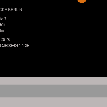
CKE BERLIN
ße 7
Höfe
lin
 26 76
tuecke-berlin.de