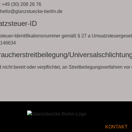
: +49 (30) 208 26 76
 hello@glanzstuecke-berlin.de
tzsteuer-ID
teuer-Identifikationsnummer gemäß § 27 a Umsatzsteuergeset
146634
aucher­streit­beilegung/Universal­schlichtung
d nicht bereit oder verpflichtet, an Streitbeilegungsverfahren v
S
KONTAKT