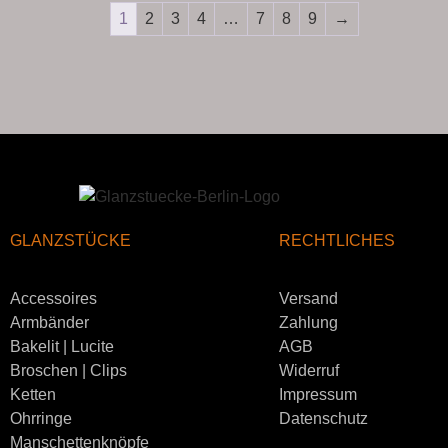
1
2
3
4
…
7
8
9
→
GLANZSTÜCKE
RECHTLICHES
Accessoires
Versand
Armbänder
Zahlung
Bakelit | Lucite
AGB
Broschen | Clips
Widerruf
Ketten
Impressum
Ohrringe
Datenschutz
Manschettenknöpfe