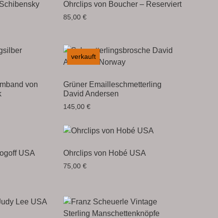
 Schibensky
Ohrclips von Boucher – Reserviert
85,00
€
verkauft
Armband von
Grüner Emailleschmetterling
k
David Andersen
145,00
€
Bogoff USA
Ohrclips von Hobé USA
75,00
€