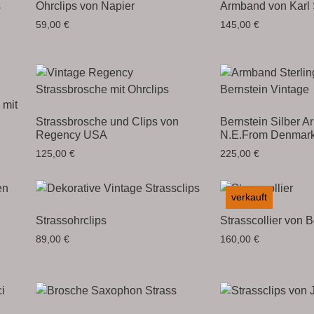
s
Ohrclips von Napier
Armband von Karl
59,00
€
145,00
€
 mit
Strassbrosche und Clips von
Bernstein Silber 
Regency USA
N.E.From Denmar
125,00
€
225,00
€
verkauft
Strassohrclips
Strasscollier von 
89,00
€
160,00
€