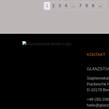
1
2
3
4
…
7
8
9
→
S
KONTAKT
GLANZSTÜ
Sophienstra
Hackesche 
D-10178 Ber
+49 (30) 208
hello@glanzs