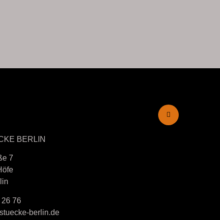
CKE BERLIN
ße 7
Höfe
lin
 26 76
tuecke-berlin.de