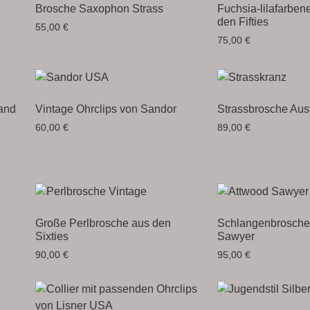
Brosche Saxophon Strass
Fuchsia-lilafarben
den Fifties
55,00
€
75,00
€
and
Vintage Ohrclips von Sandor
Strassbrosche Aust
60,00
€
89,00
€
Große Perlbrosche aus den
Schlangenbrosche
Sixties
Sawyer
90,00
€
95,00
€