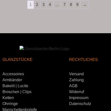
1
2
3
4
…
7
8
9
→
GLANZSTÜCKE
RECHTLICHES
Accessoires
Versand
Armbänder
Zahlung
Bakelit | Lucite
AGB
Broschen | Clips
Widerruf
Ketten
Impressum
Ohrringe
Datenschutz
Manschettenknöpfe