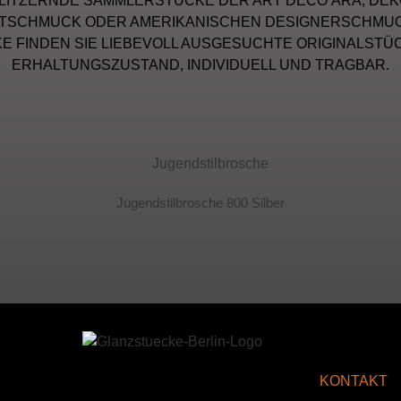
LITZERNDE SAMMLERSTÜCKE DER ART DÉCO ÄRA, DEK
ITSCHMUCK ODER AMERIKANISCHEN DESIGNERSCHMUCK
 FINDEN SIE LIEBEVOLL AUSGESUCHTE ORIGINALSTÜ
ERHALTUNGSZUSTAND, INDIVIDUELL UND TRAGBAR.
Jugendstilbrosche 800 Silber
S
KONTAKT