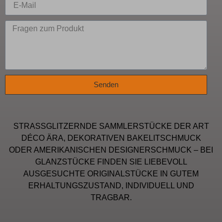
Senden
STRASSGLITZERNDE SAMMLERSTÜCKE DER ART
DÉCO ÄRA, DEKORATIVEN BAKELITSCHMUCK
ODER AMERIKANISCHEN DESIGNERSCHMUCK – BEI
GLANZSTÜCKE FINDEN SIE LIEBEVOLL
AUSGESUCHTE ORIGINALSTÜCKE IN GUTEM
ERHALTUNGSZUSTAND, INDIVIDUELL UND
TRAGBAR.