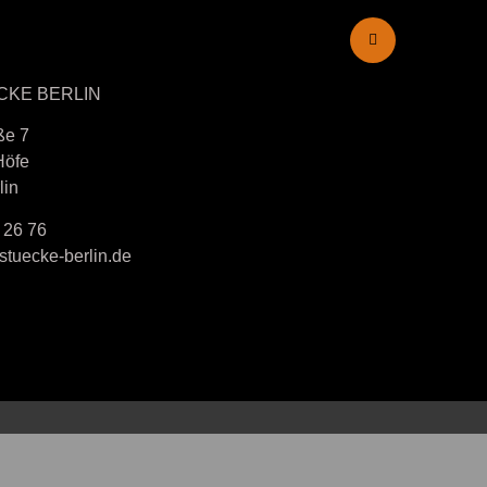
CKE BERLIN
ße 7
Höfe
lin
 26 76
tuecke-berlin.de