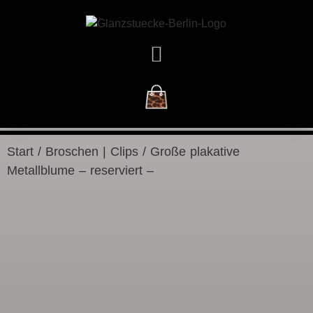
DAS GESCHÄFT
Start
/
Broschen | Clips
/ Große plakative
Metallblume – reserviert –