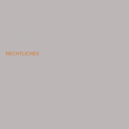
Ketten
Ohrringe
Manschettenknöpfe
Sets
Silber
Weihnachtsbroschen
RECHTLICHES
Versand
Zahlung
AGB
Widerruf
Impressum
Datenschutz