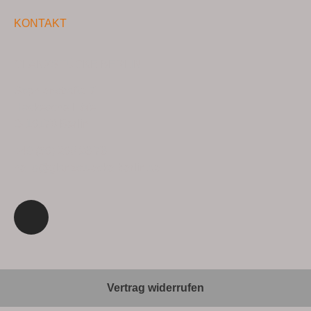
KONTAKT
GLANZSTÜCKE BERLIN
Sophienstraße 7
Hackesche Höfe
D-10178 Berlin
+49 (30) 208 26 76
hello@glanzstuecke-berlin.de
Vertrag widerrufen