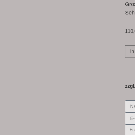
Gro
Sehr
110
In
zzgl