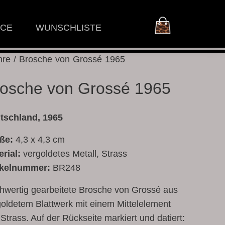
ICE
WUNSCHLISTE
hre
/ Brosche von Grossé 1965
osche von Grossé 1965
tschland, 1965
ße:
4,3 x 4,3 cm
erial:
vergoldetes Metall, Strass
ikelnummer:
BR248
hwertig gearbeitete Brosche von Grossé aus
goldetem Blattwerk mit einem Mittelelement
Strass. Auf der Rückseite markiert und datiert: