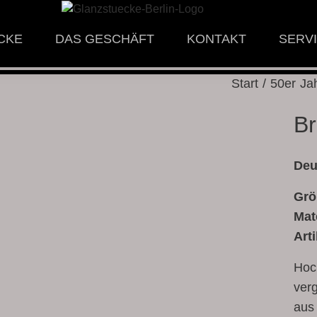
CKE
DAS GESCHÄFT
KONTAKT
SERV
Start
/
50er Ja
Br
Deu
Grö
Mat
Art
Hoc
ver
aus 