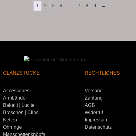
1
2
3
4
…
7
8
9
→
GLANZSTÜCKE
RECHTLICHES
Accessoires
Versand
Armbänder
Zahlung
Bakelit | Lucite
AGB
Broschen | Clips
Widerruf
Ketten
Impressum
Ohrringe
Datenschutz
Manschettenknöpfe